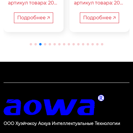
артикул товара: 200-
артикул товара: 200-
04022-0-00

36017-0-00

название продукта:
название продукта:
Подробнее 🡥
Подробнее 🡥
 шаг=2,2 мм 4p черн
 шаг=2,0 мм 36p (6+8
ый встроенный дер
+10+ 12-контактный
жатель для штифтов 
 разъем)6+8+10+ ком
(с крепежной детал
бинированный раз
ью)
ъем на 12 контактов
ООО Хуэйчжоу Аохуа Интеллектуальные Технологии