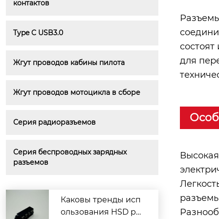
контактов
Разъемы
соедини
Type C USB3.0
состоят
для пер
Жгут проводов кабины пилота
техниче
Жгут проводов мотоцикла в сборе
Особ
Серия радиоразъемов
Серия беспроводных зарядных 
Высокая
разъемов
электри
Легкост
разъемы
Каковы тренды исп
Разнооб
ользования HSD ра