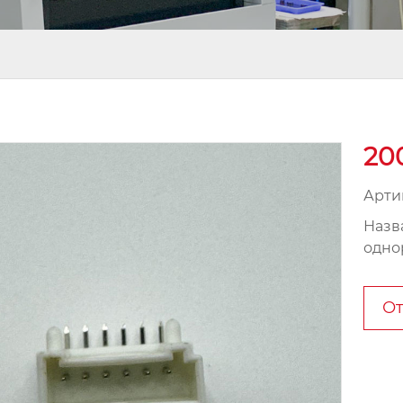
20
Арти
Назв
одно
От