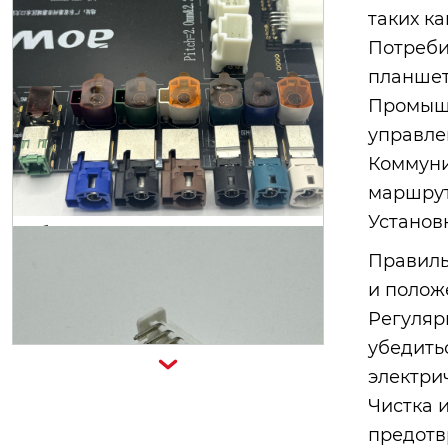
таких ка
Потреби
планшета
Промышл
200-73003-0-00
управле
Коммуни
маршрут
Установ
Правиль
и полож
Регуляр
убедить

электри
Чистка 
предотв
общее решение для хост-интерф