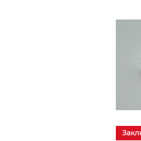
ейса ivi
200-06020-1-00
Закл