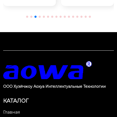
в и экранирования
ерный встроенный
 обеспечивает высо
 держатель контакто
кокачественную пе
в питания
редачу видео-сигна
лов, уменьшая поме
хи и затухание.
ООО Хуэйчжоу Аохуа Интеллектуальные Технологии
КАТАЛОГ
Главная