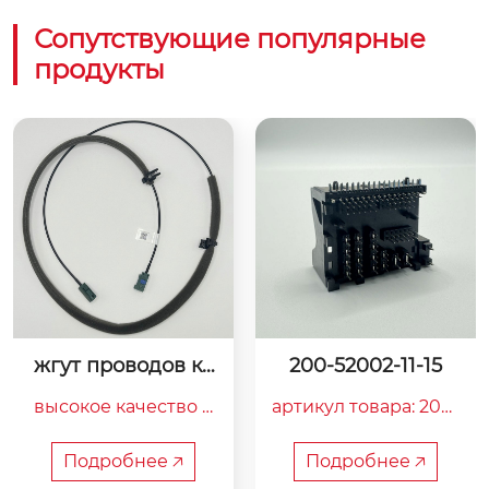
Сопутствующие популярные
продукты
жгут проводов ка
200-52002-11-15
меры dms
высокое качество п
артикул товара: 200-
ередачи сигнала: ис
52002-11-15

пользование качест
название продукта:
Подробнее 🡥
Подробнее 🡥
венных проводнико
 52-контактный iso-ч