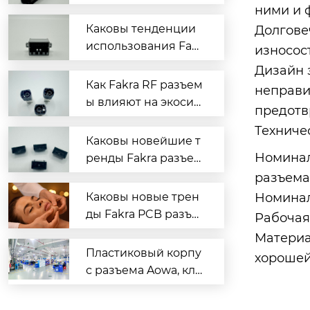
зъёмов?
ними и 
Каковы тенденции
Долгове
использования Fakr
износос
a на платах?
Дизайн 
Как Fakra RF разъем
неправи
ы влияют на экосис
предотв
темы?
Техниче
Каковы новейшие т
Номинал
ренды Fakra разъем
ов на плате?
разъема
Каковы новые трен
Номинал
ды Fakra PCB разъё
Рабочая 
мов?
Материа
Пластиковый корпу
хорошей
с разъема Aowa, кле
мма, свободное отк
рытие жгута провод