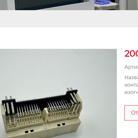
20
Арти
Назва
конт
изог
От