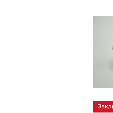
вертикальный коаксиальный разъ
ем hfm 4-в-1 в исполнении rs
Закл