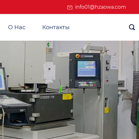
info01@hzaowa.com
О Нас
Контакты
