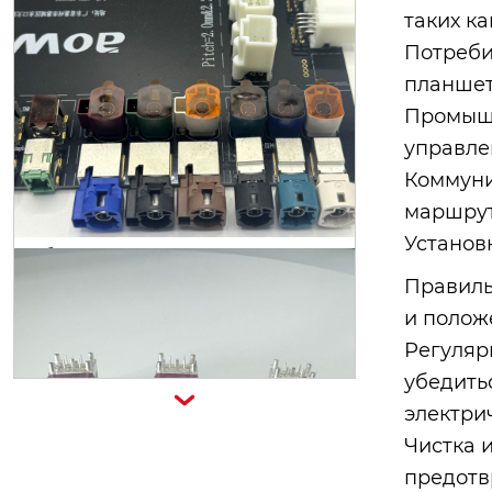
таких ка
200-16009-7-10
Потреби
планшета
Промышл
управле
Коммуни
маршрут
Установ
Правиль
и полож
Регуляр
общее решение для хост-интерф
убедить

ейса ivi
электри
Чистка 
предотв