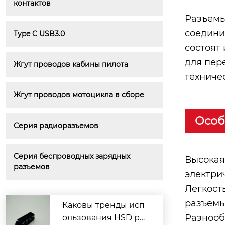
контактов
Разъемы
соедини
Type C USB3.0
состоят
для пер
Жгут проводов кабины пилота
техниче
Жгут проводов мотоцикла в сборе
Особ
Серия радиоразъемов
Серия беспроводных зарядных 
Высокая
разъемов
электри
Легкост
разъемы
Каковы тренды исп
Разнооб
ользования HSD ра